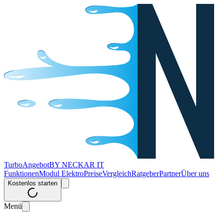
Turbo
Angebot
BY NECKAR IT
Funktionen
Modul Elektro
Preise
Vergleich
Ratgeber
Partner
Über uns
Kostenlos starten
Menü